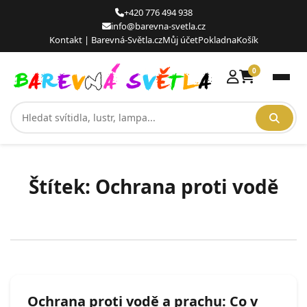
to
+420 776 494 938
content
info@barevna-svetla.cz
Kontakt | Barevná-Světla.cz
Můj účet
Pokladna
Košík
0
Men
Štítek:
Ochrana proti vodě
Ochrana proti vodě a prachu: Co v