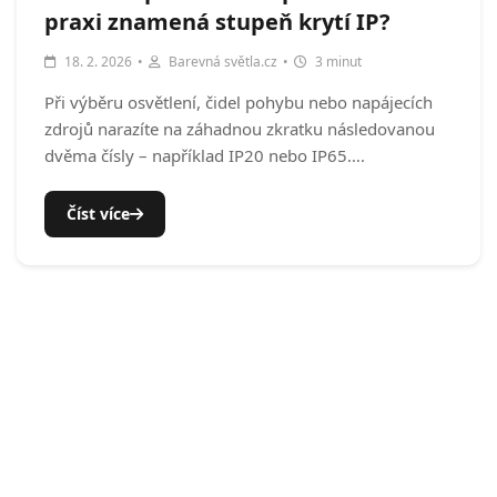
praxi znamená stupeň krytí IP?
18. 2. 2026
•
Barevná světla.cz
•
3 minut
Při výběru osvětlení, čidel pohybu nebo napájecích
zdrojů narazíte na záhadnou zkratku následovanou
dvěma čísly – například IP20 nebo IP65….
Číst více