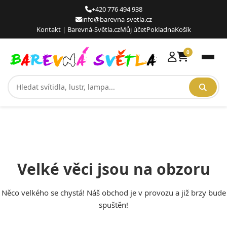
content
+420 776 494 938
info@barevna-svetla.cz
Kontakt | Barevná-Světla.cz
Můj účet
Pokladna
Košík
0
Men
Velké věci jsou na obzoru
Něco velkého se chystá! Náš obchod je v provozu a již brzy bude
spuštěn!