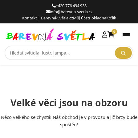
content
+420 776 494 938
info@barevna-svetla.cz
Kontakt | Barevná-Světla.cz
Můj účet
Pokladna
Košík
0
Men
Velké věci jsou na obzoru
Něco velkého se chystá! Náš obchod je v provozu a již brzy bude
spuštěn!